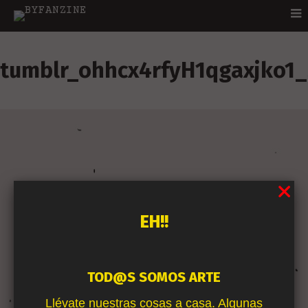
tumblr_ohhcx4rfyH1qgaxjko1
EH!!
TOD@S SOMOS ARTE
Llévate nuestras cosas a casa. Algunas