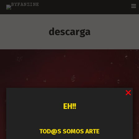
descarga
EH!!
TOD@S SOMOS ARTE