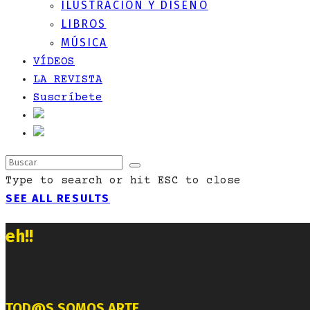
ILUSTRACIÓN Y DISEÑO
LIBROS
MÚSICA
VÍDEOS
LA REVISTA
Suscríbete
Type to search or hit ESC to close
SEE ALL RESULTS
eh!!
TOD@S SOMOS ARTE