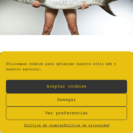
Utilizamos cookies para optimizar nuestro sitio web y
nuestro servicio.
BYFANZINE | ESTUDIO TALLER GRÁFICO
Aceptar cookies
Privacidad
Aviso legal
Cookies (UE)
BY Estudio Taller Gráfico
Denegar
Ver preferencias
Política de cookies
Política de privacidad