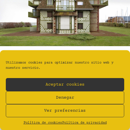
Utilizamos cookies para optimizar nuestro sitio web y
nuestro servicio.
Aceptar cookies
BYFANZINE | ESTUDIO TALLER GRÁFICO
Privacidad
Aviso legal
Cookies (UE)
Denegar
BY Estudio Taller Gráfico
Ver preferencias
Política de cookies
Política de privacidad