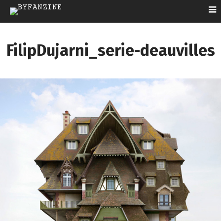
FilipDujarni_serie-deauvilles