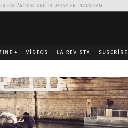
NES FANTÁSTICAS QUE TRIUNFAN EN INSTAGRAM
AS DE
ROBIN WIGHT
CIÓN PROVOCATIVA Y ERÓTICA
EÑA UN ALFABETO CON VINILOS
ZINE
VÍDEOS
LA REVISTA
SUSCRÍBE