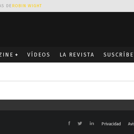
AS DE
ROBIN WIGHT
CIÓN PROVOCATIVA Y ERÓTICA
EÑA UN ALFABETO CON VINILOS
NES FANTÁSTICAS QUE TRIUNFAN EN INSTAGRAM
ZINE
VÍDEOS
LA REVISTA
SUSCRÍBE
Privacidad
Avi