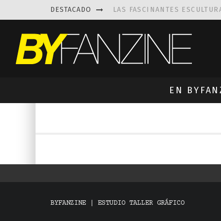
DESTACADO
LAS FASCINANTES ESCULTUR
KAETHE BUTCHER
EXPLORA
PRISCILLA FOIS MISSK
DIS
LUISA AZEVEDO
, CREACIO
EN BYFAN
BYFANZINE | ESTUDIO TALLER GRÁFICO