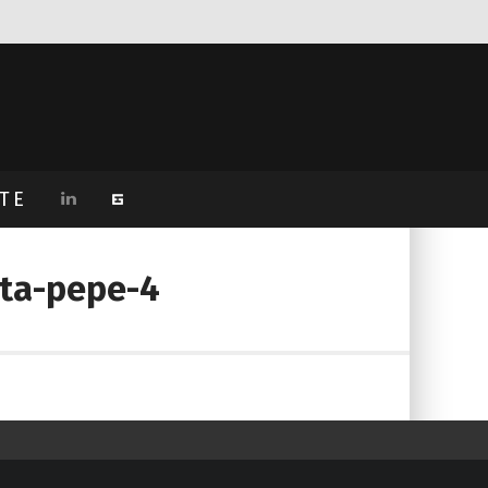
TE
ita-pepe-4