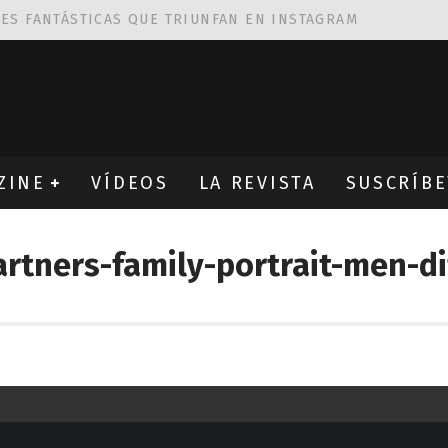
NES FANTÁSTICAS QUE TRIUNFAN EN INSTAGRAM
AS DE
ROBIN WIGHT
CIÓN PROVOCATIVA Y ERÓTICA
EÑA UN ALFABETO CON VINILOS
ZINE
VÍDEOS
LA REVISTA
SUSCRÍBE
artners-family-portrait-men-d