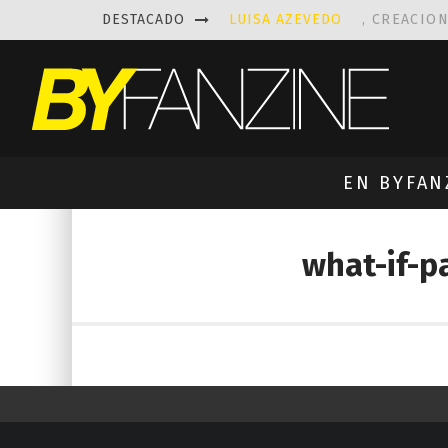
DESTACADO
LUISA AZEVEDO
, CREACIO
LAS FASCINANTES ESCULTUR
KAETHE BUTCHER
EXPLORA
PRISCILLA FOIS MISSK
DIS
EN BYFAN
what-if-p