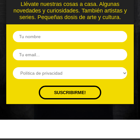
Llévate nuestras cosas a casa. Algunas
novedades y curiosidades. También artistas y
series. Pequeñas dosis de arte y cultura.