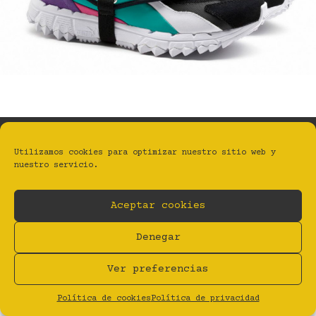
Utilizamos cookies para optimizar nuestro sitio web y
nuestro servicio.
BYFANZINE | ESTUDIO TALLER GRÁFICO
Privacidad
Aviso legal
Cookies (UE)
Aceptar cookies
BY Estudio Taller Gráfico
Denegar
Ver preferencias
Política de cookies
Política de privacidad