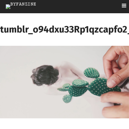
tumblr_o94dxu33Rp1qzcapfo2