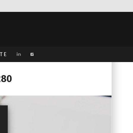
TE
280