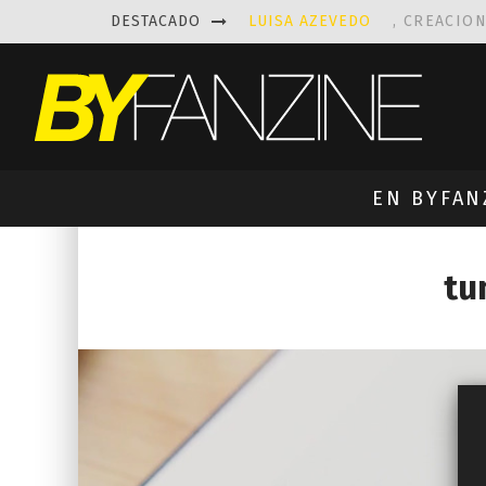
DESTACADO
LUISA AZEVEDO
, CREACIO
LAS FASCINANTES ESCULTUR
KAETHE BUTCHER
EXPLORA
PRISCILLA FOIS MISSK
DIS
EN BYFAN
tu