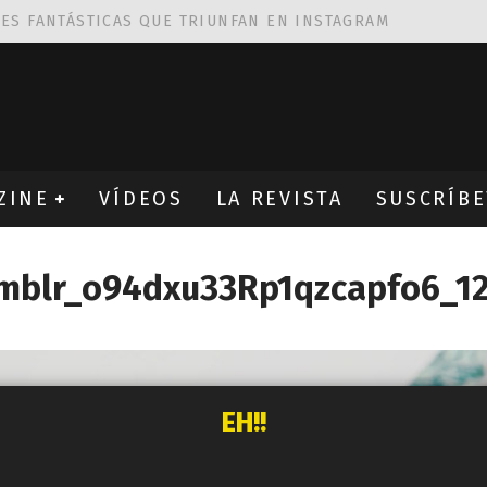
NES FANTÁSTICAS QUE TRIUNFAN EN INSTAGRAM
AS DE
ROBIN WIGHT
CIÓN PROVOCATIVA Y ERÓTICA
EÑA UN ALFABETO CON VINILOS
ZINE
VÍDEOS
LA REVISTA
SUSCRÍBE
mblr_o94dxu33Rp1qzcapfo6_1
EH!!