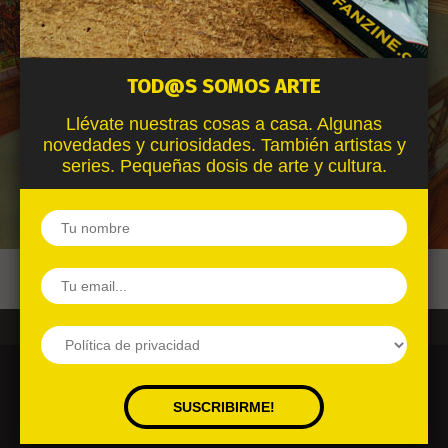
TOD@S SOMOS ARTE
Llévate nuestras cosas a casa. Algunas
novedades y curiosidades. También artistas y
series. Pequeñas dosis de arte y cultura.
BYFANZINE | ESTUDIO TALLER GRÁFICO
Privacidad
Aviso legal
Cookies (UE)
BY Estudio Taller Gráfico