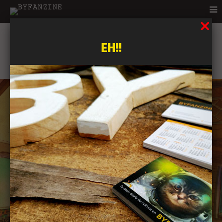
EH!!
image22 – copia