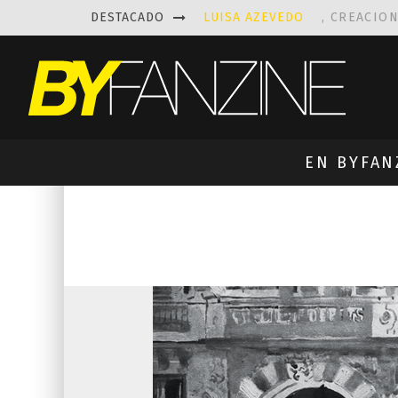
DESTACADO
LUISA AZEVEDO
, CREACIO
LAS FASCINANTES ESCULTUR
KAETHE BUTCHER
EXPLORA
PRISCILLA FOIS MISSK
DIS
EN BYFAN