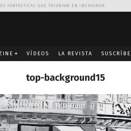
NES FANTÁSTICAS QUE TRIUNFAN EN INSTAGRAM
AS DE
ROBIN WIGHT
CIÓN PROVOCATIVA Y ERÓTICA
EÑA UN ALFABETO CON VINILOS
ZINE
VÍDEOS
LA REVISTA
SUSCRÍBE
top-background15