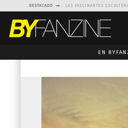
DESTACADO
LAS FASCINANTES ESCULTUR
KAETHE BUTCHER
EXPLORA
PRISCILLA FOIS MISSK
DIS
LUISA AZEVEDO
, CREACIO
EN BYFAN