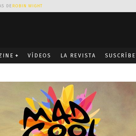
AS DE
ROBIN WIGHT
CIÓN PROVOCATIVA Y ERÓTICA
EÑA UN ALFABETO CON VINILOS
NES FANTÁSTICAS QUE TRIUNFAN EN INSTAGRAM
ZINE
VÍDEOS
LA REVISTA
SUSCRÍBE