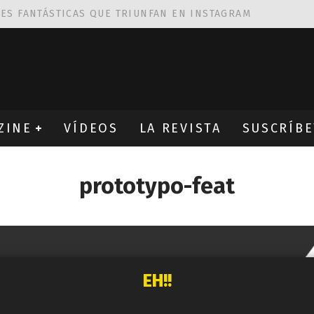
NES FANTÁSTICAS QUE TRIUNFAN EN INSTAGRAM
AS DE
ROBIN WIGHT
CIÓN PROVOCATIVA Y ERÓTICA
EÑA UN ALFABETO CON VINILOS
ZINE
VÍDEOS
LA REVISTA
SUSCRÍBE
prototypo-feat
EH!!