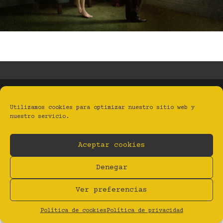
BYFANZINE | ESTUDIO TALLER GRÁFICO
Utilizamos cookies para optimizar nuestro sitio web y
nuestro servicio.
Privacidad
Aviso legal
Cookies (UE)
BY Estudio Taller Gráfico
Aceptar cookies
Denegar
Ver preferencias
Política de cookies
Política de privacidad