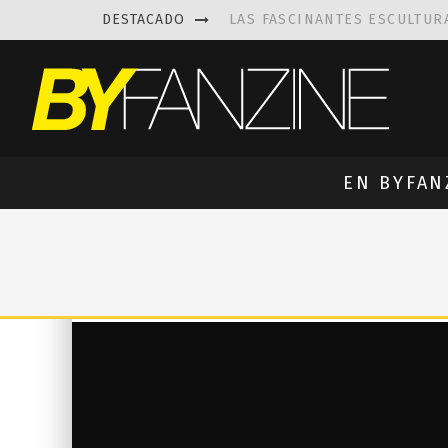
DESTACADO
LAS FASCINANTES ESCULTUR
KAETHE BUTCHER
EXPLORA
PRISCILLA FOIS MISSK
DIS
LUISA AZEVEDO
, CREACIO
EN BYFAN