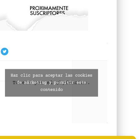
Haz clic para aceptar las cookies
Tweets por el @byfanzine.
de márketing y permitir este
contenido