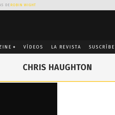
AS DE
ROBIN WIGHT
CIÓN PROVOCATIVA Y ERÓTICA
EÑA UN ALFABETO CON VINILOS
NES FANTÁSTICAS QUE TRIUNFAN EN INSTAGRAM
ZINE
VÍDEOS
LA REVISTA
SUSCRÍBE
CHRIS HAUGHTON