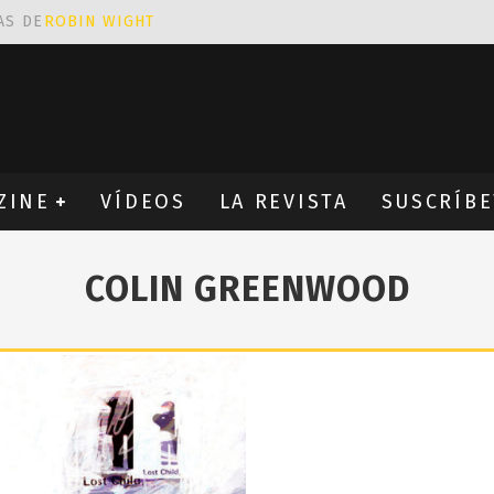
AS DE
ROBIN WIGHT
CIÓN PROVOCATIVA Y ERÓTICA
EÑA UN ALFABETO CON VINILOS
NES FANTÁSTICAS QUE TRIUNFAN EN INSTAGRAM
ZINE
VÍDEOS
LA REVISTA
SUSCRÍBE
COLIN GREENWOOD