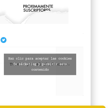
Haz clic para aceptar las cookies
Tweets por el @byfanzine.
de márketing y permitir este
contenido