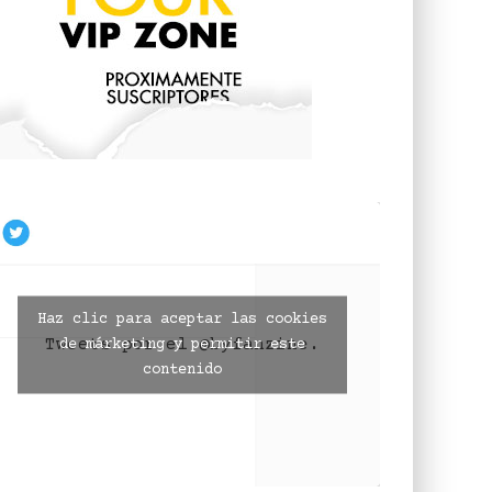
Haz clic para aceptar las cookies
Tweets por el @byfanzine.
de márketing y permitir este
contenido