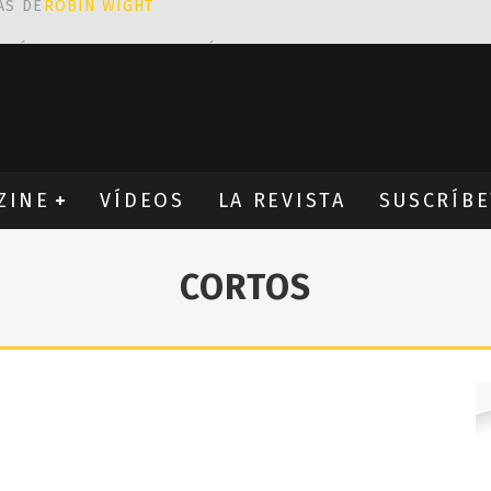
CIÓN PROVOCATIVA Y ERÓTICA
EÑA UN ALFABETO CON VINILOS
NES FANTÁSTICAS QUE TRIUNFAN EN INSTAGRAM
ZINE
VÍDEOS
LA REVISTA
SUSCRÍBE
CORTOS