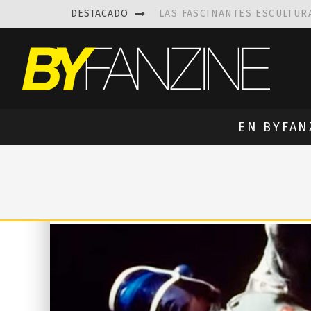
DESTACADO
LAS FASCINANTES ESCULTUR
KAETHE BUTCHER
EXPLORA
PRISCILLA FOIS MISSK
DIS
LUISA AZEVEDO
, CREACIO
EN BYFAN