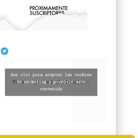
Haz clic para aceptar las cookies
Tweets por el @byfanzine.
de márketing y permitir este
contenido