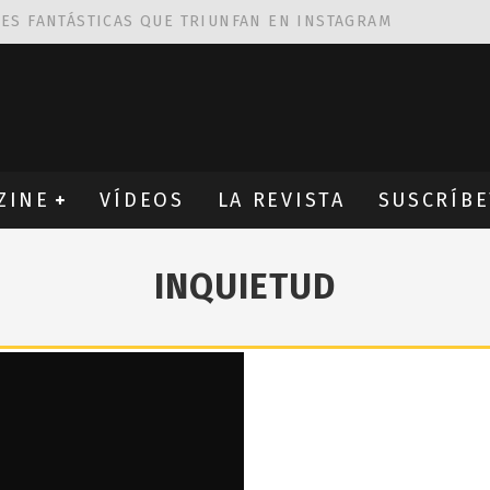
NES FANTÁSTICAS QUE TRIUNFAN EN INSTAGRAM
AS DE
ROBIN WIGHT
CIÓN PROVOCATIVA Y ERÓTICA
EÑA UN ALFABETO CON VINILOS
ZINE
VÍDEOS
LA REVISTA
SUSCRÍBE
INQUIETUD