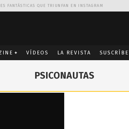
NES FANTÁSTICAS QUE TRIUNFAN EN INSTAGRAM
AS DE
ROBIN WIGHT
CIÓN PROVOCATIVA Y ERÓTICA
EÑA UN ALFABETO CON VINILOS
ZINE
VÍDEOS
LA REVISTA
SUSCRÍBE
PSICONAUTAS