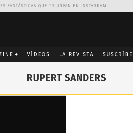
NES FANTÁSTICAS QUE TRIUNFAN EN INSTAGRAM
AS DE
ROBIN WIGHT
CIÓN PROVOCATIVA Y ERÓTICA
EÑA UN ALFABETO CON VINILOS
ZINE
VÍDEOS
LA REVISTA
SUSCRÍBE
RUPERT SANDERS