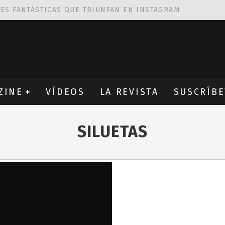
NES FANTÁSTICAS QUE TRIUNFAN EN INSTAGRAM
AS DE
ROBIN WIGHT
CIÓN PROVOCATIVA Y ERÓTICA
EÑA UN ALFABETO CON VINILOS
ZINE
VÍDEOS
LA REVISTA
SUSCRÍBE
SILUETAS