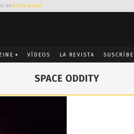
AS DE
ROBIN WIGHT
CIÓN PROVOCATIVA Y ERÓTICA
EÑA UN ALFABETO CON VINILOS
NES FANTÁSTICAS QUE TRIUNFAN EN INSTAGRAM
ZINE
VÍDEOS
LA REVISTA
SUSCRÍBE
SPACE ODDITY