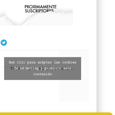
Haz clic para aceptar las cookies
Tweets por el @byfanzine.
de márketing y permitir este
contenido