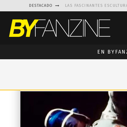
DESTACADO
LAS FASCINANTES ESCULTUR
KAETHE BUTCHER
EXPLORA
PRISCILLA FOIS MISSK
DIS
LUISA AZEVEDO
, CREACIO
EN BYFAN