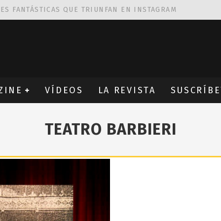
NES FANTÁSTICAS QUE TRIUNFAN EN INSTAGRAM
AS DE
ROBIN WIGHT
CIÓN PROVOCATIVA Y ERÓTICA
EÑA UN ALFABETO CON VINILOS
ZINE
VÍDEOS
LA REVISTA
SUSCRÍBE
TEATRO BARBIERI