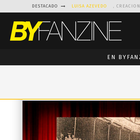
DESTACADO
LUISA AZEVEDO
, CREACIO
LAS FASCINANTES ESCULTUR
KAETHE BUTCHER
EXPLORA
PRISCILLA FOIS MISSK
DIS
EN BYFAN