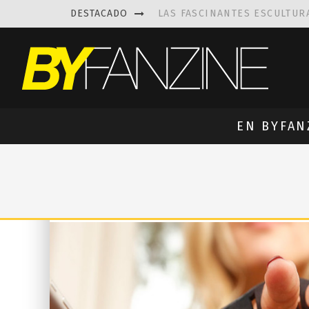
DESTACADO
LAS FASCINANTES ESCULTUR
KAETHE BUTCHER
EXPLORA
PRISCILLA FOIS MISSK
DIS
LUISA AZEVEDO
, CREACIO
EN BYFAN