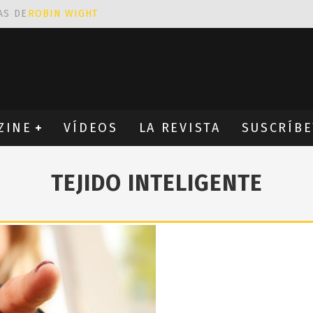
AS DE
ROBIN WIGHT
CIÓN PROVOCATIVA Y ERÓTICA
EÑA UN ALFABETO CON VINILOS
NES FANTÁSTICAS QUE TRIUNFAN EN INSTAGRAM
ZINE
VÍDEOS
LA REVISTA
SUSCRÍBE
TEJIDO INTELIGENTE