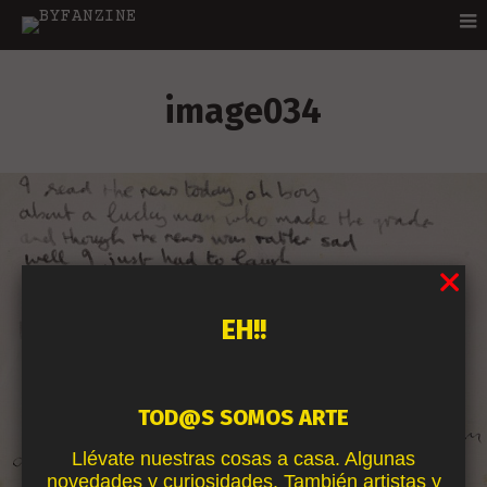
image034
EH!!
TOD@S SOMOS ARTE
Llévate nuestras cosas a casa. Algunas
novedades y curiosidades. También artistas y