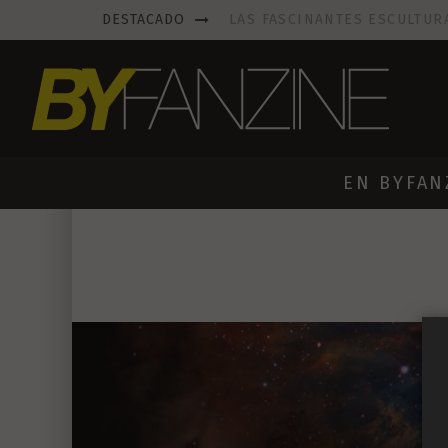
DESTACADO
LAS FASCINANTES ESCULTUR
KAETHE BUTCHER
EXPLORA
PRISCILLA FOIS MISSK
DIS
LUISA AZEVEDO
, CREACIO
EN BYFAN