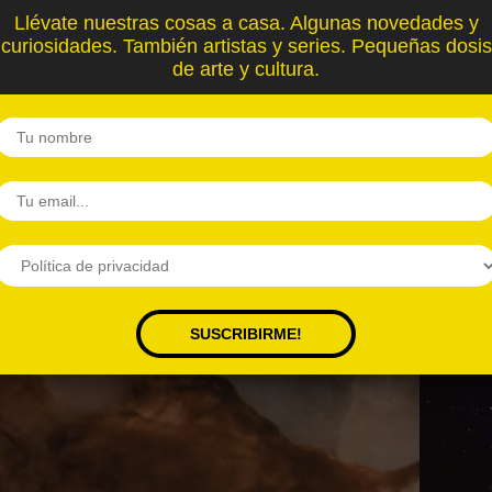
Llévate nuestras cosas a casa. Algunas novedades y
curiosidades. También artistas y series. Pequeñas dosis
de arte y cultura.