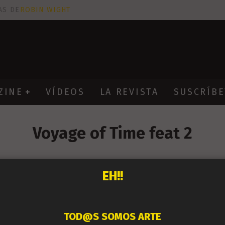
AS DE
ROBIN WIGHT
CIÓN PROVOCATIVA Y ERÓTICA
EÑA UN ALFABETO CON VINILOS
NES FANTÁSTICAS QUE TRIUNFAN EN INSTAGRAM
ZINE
VÍDEOS
LA REVISTA
SUSCRÍBE
Voyage of Time feat 2
EH!!
TOD@S SOMOS ARTE