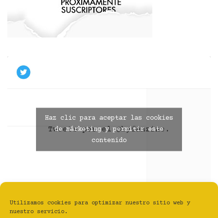
Haz clic para aceptar las cookies
Tweets por el @byfanzine.
de márketing y permitir este
contenido
Utilizamos cookies para optimizar nuestro sitio web y
nuestro servicio.