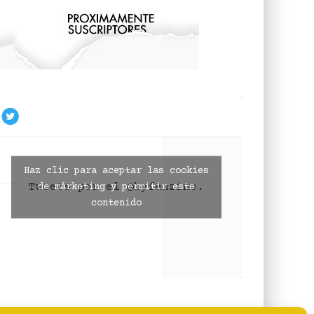
Haz clic para aceptar las cookies
Tweets por el @byfanzine.
de márketing y permitir este
contenido