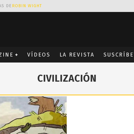
AS DE
ROBIN WIGHT
CIÓN PROVOCATIVA Y ERÓTICA
EÑA UN ALFABETO CON VINILOS
NES FANTÁSTICAS QUE TRIUNFAN EN INSTAGRAM
ZINE
VÍDEOS
LA REVISTA
SUSCRÍBE
CIVILIZACIÓN