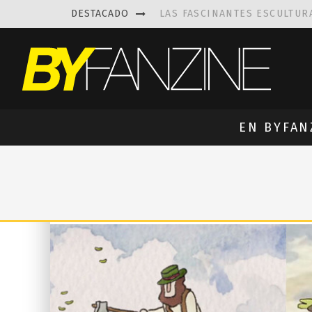
DESTACADO
LAS FASCINANTES ESCULTUR
KAETHE BUTCHER
EXPLORA
PRISCILLA FOIS MISSK
DIS
LUISA AZEVEDO
, CREACIO
EN BYFAN