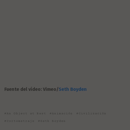
Fuente del vídeo: Vimeo/
Seth Boyden
An Object at Rest
Animación
Civilización
Cortometraje
Seth Boyden