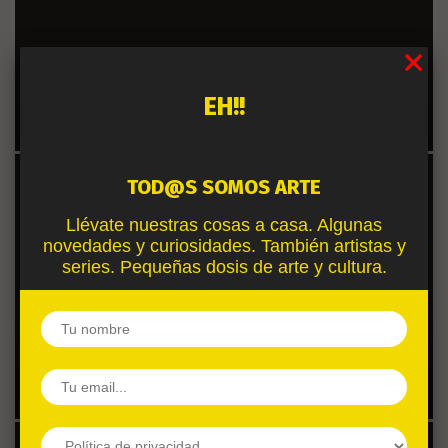
EL ORDEN DE LAS COSAS
UNA PASTILLA
EH!!
MÁGICA.
TOD@S SOMOS ARTE
Llévate nuestras cosas a casa. Algunas
novedades y curiosidades. También artistas y
series. Pequeñas dosis de arte y cultura.
LA RUTA NATURAL:
¿TE IMAGINAS OLVIDAR TU
NOMBRE AL DESPERTAR?