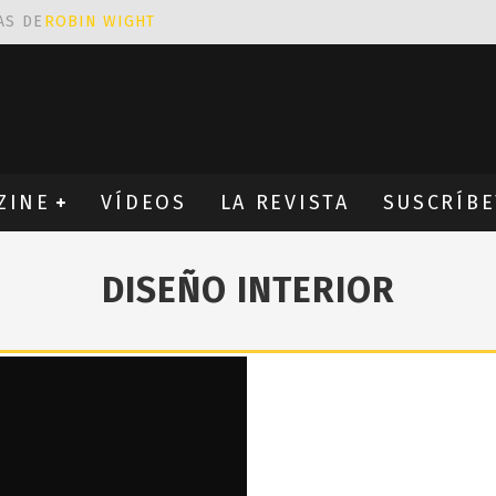
AS DE
ROBIN WIGHT
CIÓN PROVOCATIVA Y ERÓTICA
EÑA UN ALFABETO CON VINILOS
NES FANTÁSTICAS QUE TRIUNFAN EN INSTAGRAM
ZINE
VÍDEOS
LA REVISTA
SUSCRÍBE
DISEÑO INTERIOR