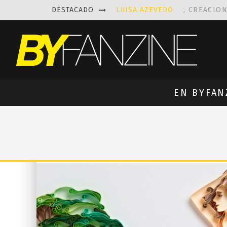
DESTACADO
LUISA AZEVEDO
, CREACIO
LAS FASCINANTES ESCULTUR
KAETHE BUTCHER
EXPLORA
PRISCILLA FOIS MISSK
DIS
EN BYFAN