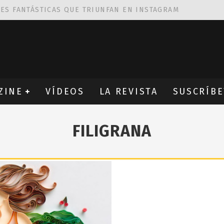
NES FANTÁSTICAS QUE TRIUNFAN EN INSTAGRAM
AS DE
ROBIN WIGHT
CIÓN PROVOCATIVA Y ERÓTICA
EÑA UN ALFABETO CON VINILOS
ZINE
VÍDEOS
LA REVISTA
SUSCRÍBE
FILIGRANA