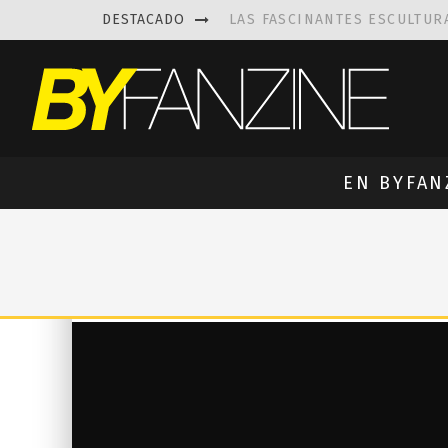
DESTACADO
LAS FASCINANTES ESCULTUR
KAETHE BUTCHER
EXPLORA
PRISCILLA FOIS MISSK
DIS
LUISA AZEVEDO
, CREACIO
EN BYFAN