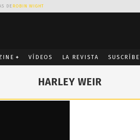
AS DE
ROBIN WIGHT
CIÓN PROVOCATIVA Y ERÓTICA
EÑA UN ALFABETO CON VINILOS
NES FANTÁSTICAS QUE TRIUNFAN EN INSTAGRAM
ZINE
VÍDEOS
LA REVISTA
SUSCRÍBE
HARLEY WEIR