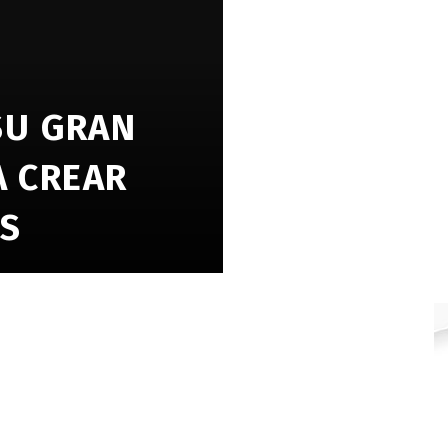
SU GRAN
A CREAR
S