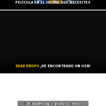
PELÍCULA EN EL IDIOMA QUE NECESITES
DEAD DROPS
¡HE ENCONTRADO UN USB!
Haz clic para aceptar las cookies
Tweets por el @byfanzine.
de márketing y permitir este