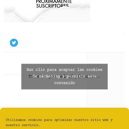
Haz clic para aceptar las cookies
Tweets por el @byfanzine.
de márketing y permitir este
contenido
Utilizamos cookies para optimizar nuestro sitio web y
nuestro servicio.