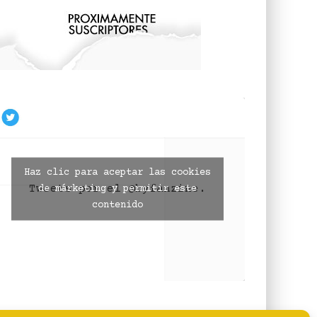
Haz clic para aceptar las cookies
Tweets por el @byfanzine.
de márketing y permitir este
contenido