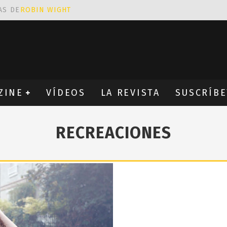
AS DE
ROBIN WIGHT
CIÓN PROVOCATIVA Y ERÓTICA
EÑA UN ALFABETO CON VINILOS
NES FANTÁSTICAS QUE TRIUNFAN EN INSTAGRAM
ZINE
VÍDEOS
LA REVISTA
SUSCRÍBE
RECREACIONES