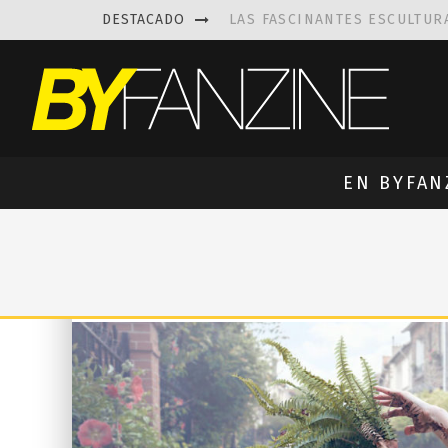
DESTACADO
LAS FASCINANTES ESCULTUR
KAETHE BUTCHER
EXPLORA
PRISCILLA FOIS MISSK
DIS
LUISA AZEVEDO
, CREACIO
EN BYFAN