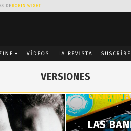
AS DE
ROBIN WIGHT
CIÓN PROVOCATIVA Y ERÓTICA
EÑA UN ALFABETO CON VINILOS
NES FANTÁSTICAS QUE TRIUNFAN EN INSTAGRAM
ZINE
VÍDEOS
LA REVISTA
SUSCRÍBE
VERSIONES
ORIGINA
LAS BA