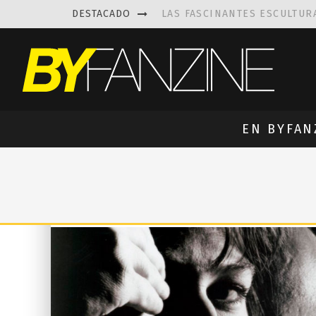
DESTACADO
LAS FASCINANTES ESCULTUR
KAETHE BUTCHER
EXPLORA
PRISCILLA FOIS MISSK
DIS
LUISA AZEVEDO
, CREACIO
EN BYFAN