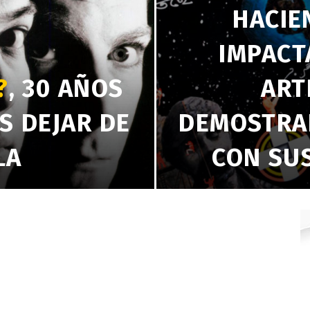
HACIE
IMPACT
?
, 30 AÑOS
ART
S DEJAR DE
DEMOSTRA
LA
CON SU