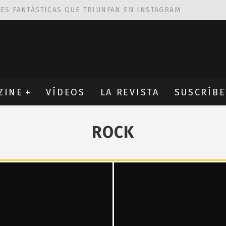
NES FANTÁSTICAS QUE TRIUNFAN EN INSTAGRAM
AS DE
ROBIN WIGHT
CIÓN PROVOCATIVA Y ERÓTICA
EÑA UN ALFABETO CON VINILOS
ZINE
VÍDEOS
LA REVISTA
SUSCRÍBE
ROCK