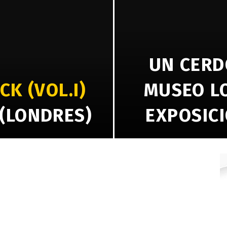
UN CERD
K (VOL.I)
MUSEO L
(LONDRES)
EXPOSICI