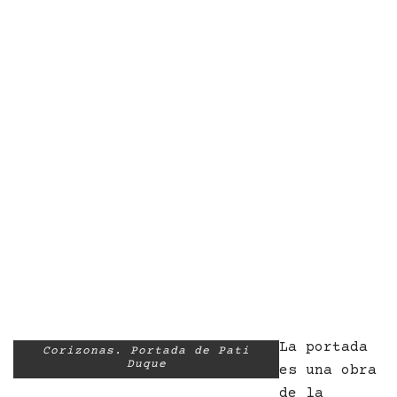
La portada
Corizonas. Portada de Pati
Duque
es una obra
de la