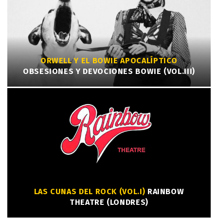
ORWELL Y EL BOWIE APOCALÍPTICO
OBSESIONES Y DEVOCIONES BOWIE (VOL.III)
LAS CUNAS DEL ROCK (VOL.I)
RAINBOW
THEATRE (LONDRES)