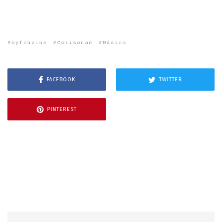
byfanzine
Corizonas
Música
FACEBOOK
TWITTER
PINTEREST