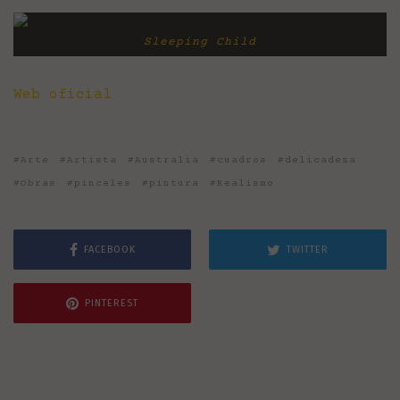
Sleeping Child
Web oficial
Arte
Artista
Australia
cuadros
delicadeza
Obras
pinceles
pintura
Realismo
FACEBOOK
TWITTER
PINTEREST