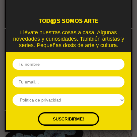
LUISA AZEVEDO
, CREACIONES FANTÁSTICAS
QUE TRIUNFAN EN INSTAGRAM
TOD@S SOMOS ARTE
Llévate nuestras cosas a casa. Algunas
novedades y curiosidades. También artistas y
series. Pequeñas dosis de arte y cultura.
LAS FASCINANTES ESCULTURAS DE
ROBIN
WIGHT