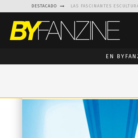
DESTACADO
LAS FASCINANTES ESCULTUR
KAETHE BUTCHER
EXPLORA
PRISCILLA FOIS MISSK
DIS
LUISA AZEVEDO
, CREACIO
EN BYFAN