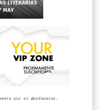
YAS LITERARIAS
Y MAY
weets por el @byfanzine.