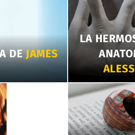
LA HERMOS
A DE
JAMES
ANATO
ALES