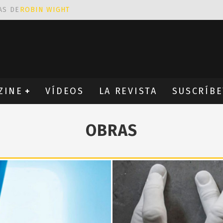
AS DE
ROBIN WIGHT
CIÓN PROVOCATIVA Y ERÓTICA
EÑA UN ALFABETO CON VINILOS
NES FANTÁSTICAS QUE TRIUNFAN EN INSTAGRAM
ZINE
VÍDEOS
LA REVISTA
SUSCRÍBE
OBRAS