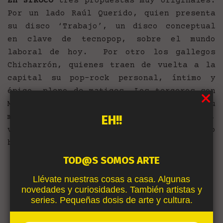
En SIROCO
tres propuestas muy originales.
Por un lado Raúl Querido, quien presenta
su disco ‘Trabajo’, un disco conceptual
en clave de tecnopop, sobre el mundo
laboral de hoy. Por otro los gallegos
Chicharrón, quienes traen de vuelta a la
capital su pop-rock personal, íntimo y
épico, pleno de matices. Los terceros son
Mihassan, grupo madrileño que revisten su
música con post-punk, electrónica,
EH!!
visuales hipnóticas y mucho, mucho, mucho
baile.
TOD@S SOMOS ARTE
Llévate nuestras cosas a casa. Algunas
novedades y curiosidades. También artistas y
series. Pequeñas dosis de arte y cultura.