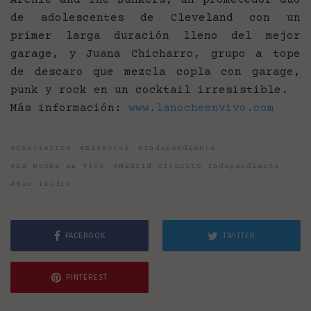
Archie and The Bunkers, un prometedor dúo
de adolescentes de Cleveland con un
primer larga duración lleno del mejor
garage, y Juana Chicharro, grupo a tope
de descaro que mezcla copla con garage,
punk y rock en un cocktail irresistible.
Más información:
www.lanocheenvivo.com
Conciertos
Directos
Independiente
La Noche en Vivo
Madrid Circuito Independiente
San Isidro
FACEBOOK
TWITTER
PINTEREST