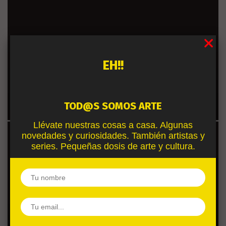
EH!!
HELP
: EL ATAQUE DE UN ALIENÍGENA EN VR Y
360 GRADOS
TOD@S SOMOS ARTE
Llévate nuestras cosas a casa. Algunas
novedades y curiosidades. También artistas y
series. Pequeñas dosis de arte y cultura.