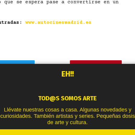
o que se espera pase a convertirse en un
ntradas
:
www.autocinesmadrid.es
TWITTER
PINTEREST
EH!!
TOD@S SOMOS ARTE
Llévate nuestras cosas a casa. Algunas novedades y
curiosidades. También artistas y series. Pequeñas dosis
de arte y cultura.