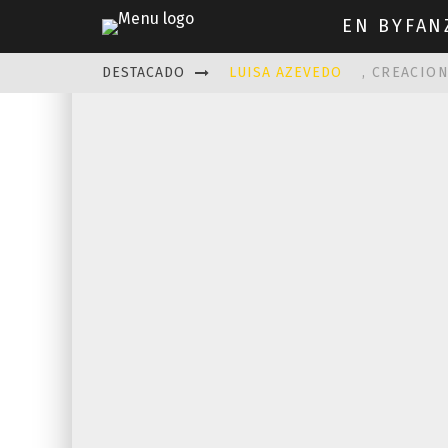
EN BYFAN
DESTACADO
LUISA AZEVEDO
, CREACIO
LAS FASCINANTES ESCULTUR
KAETHE BUTCHER
EXPLORA
PRISCILLA FOIS MISSK
DIS