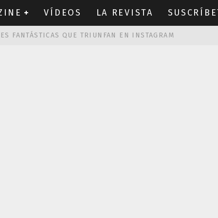
ZINE
VÍDEOS
LA REVISTA
SUSCRÍBE
NES FANTÁSTICAS QUE TRIUNFAN EN INSTAGRAM
AS DE
ROBIN WIGHT
CIÓN PROVOCATIVA Y ERÓTICA
EÑA UN ALFABETO CON VINILOS