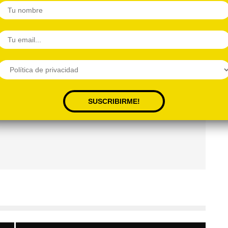
Next
Las viñetas de
GYPSIE RELEIGH
y su punto de vista del mundo