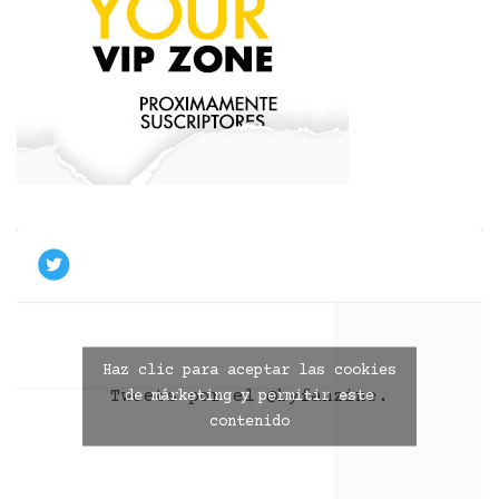
Haz clic para aceptar las cookies
Tweets por el @byfanzine.
de márketing y permitir este
contenido