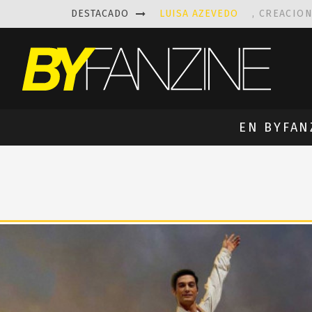
DESTACADO
LUISA AZEVEDO
, CREACIO
LAS FASCINANTES ESCULTUR
KAETHE BUTCHER
EXPLORA
PRISCILLA FOIS MISSK
DIS
EN BYFAN