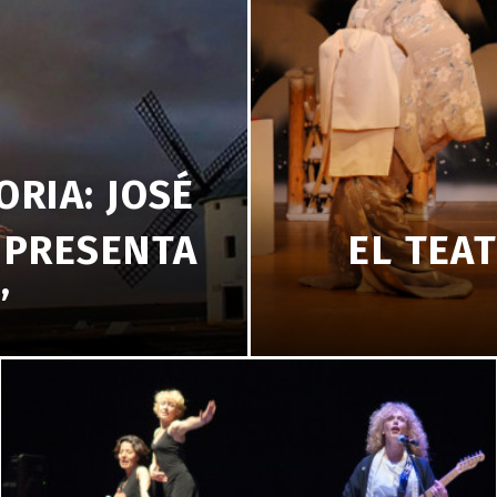
ORIA: JOSÉ
 PRESENTA
EL TEA
’