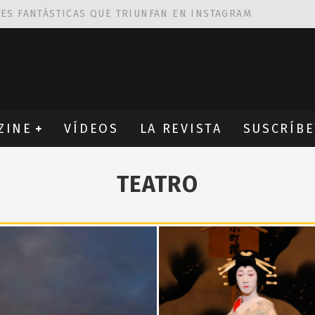
NES FANTÁSTICAS QUE TRIUNFAN EN INSTAGRAM
AS DE
ROBIN WIGHT
CIÓN PROVOCATIVA Y ERÓTICA
EÑA UN ALFABETO CON VINILOS
ZINE
VÍDEOS
LA REVISTA
SUSCRÍBE
TEATRO