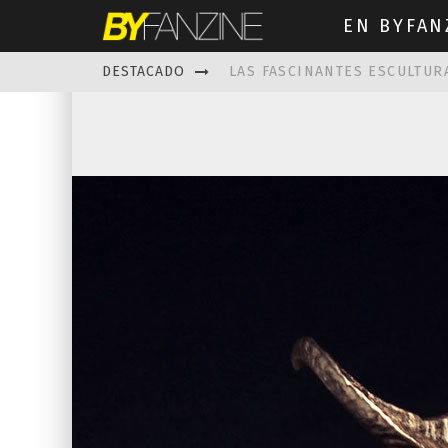
EN BYFAN
LAS FASCINANTES ESCULTUR
DESTACADO
KAETHE BUTCHER
EXPLORA
PRISCILLA FOIS MISSK
DIS
LUISA AZEVEDO
, CREACIO