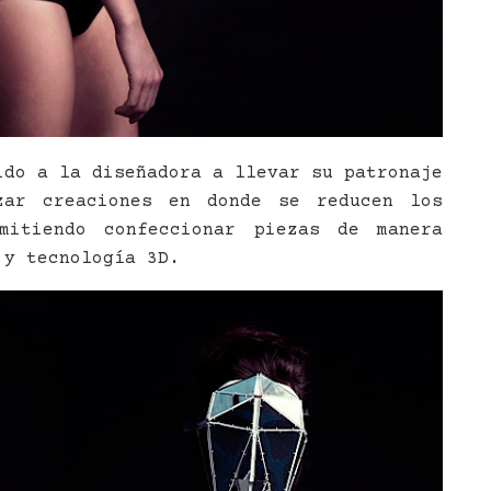
ido a la diseñadora a llevar su patronaje
zar creaciones en donde se reducen los
mitiendo confeccionar piezas de manera
 y tecnología 3D.