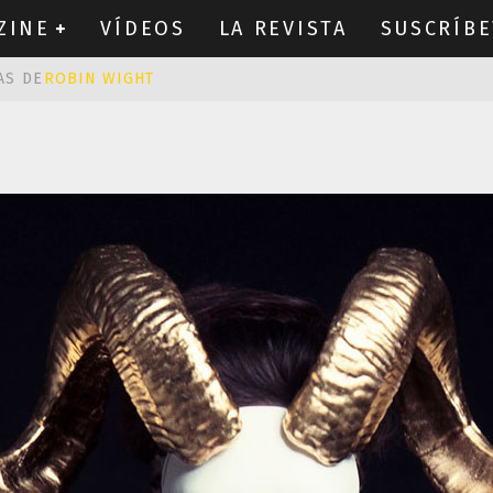
ZINE
VÍDEOS
LA REVISTA
SUSCRÍBE
AS DE
ROBIN WIGHT
CIÓN PROVOCATIVA Y ERÓTICA
EÑA UN ALFABETO CON VINILOS
NES FANTÁSTICAS QUE TRIUNFAN EN INSTAGRAM